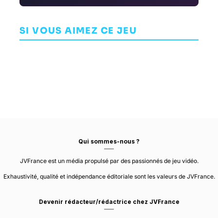
Minecraft
JoJo’s Bizarre
Lost Orbit
Earth
Adventure:
All-Star
SI VOUS AIMEZ CE JEU
AVENTURE
AVENTURE
AVENTURE
Battle R
PIXELNAUTS
MOJANG STUDIOS
CYBERCONNECT2
Qui sommes-nous ?
JVFrance est un média propulsé par des passionnés de jeu vidéo.
Exhaustivité, qualité et indépendance éditoriale sont les valeurs de JVFrance.
Devenir rédacteur/rédactrice chez JVFrance