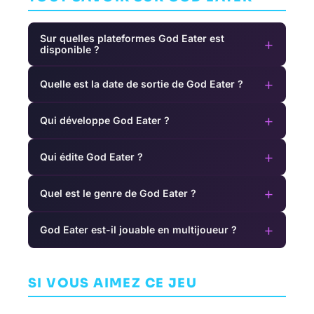
Sur quelles plateformes God Eater est
+
disponible ?
+
Quelle est la date de sortie de God Eater ?
+
Qui développe God Eater ?
+
Qui édite God Eater ?
+
Quel est le genre de God Eater ?
+
God Eater est-il jouable en multijoueur ?
Patapon 1+2
Demon's
I Am Setsuna
Replay
Crest
AVENTURE
SI VOUS AIMEZ CE JEU
AVENTURE
AVENTURE
TOKYO RPG
SAS CO. LTD.
CAPCOM
FACTORY