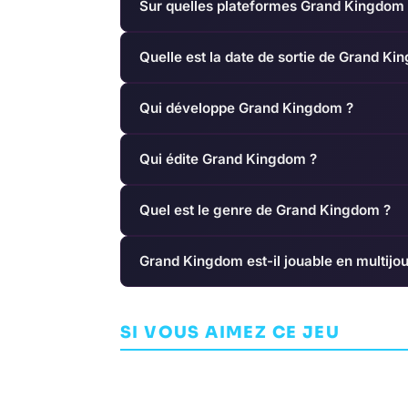
Sur quelles plateformes Grand Kingdom e
Quelle est la date de sortie de Grand Ki
Qui développe Grand Kingdom ?
Qui édite Grand Kingdom ?
Quel est le genre de Grand Kingdom ?
Grand Kingdom est-il jouable en multijo
Ash of Gods:
Red Dead R
Redemption
2
SI VOUS AIMEZ CE JEU
AVENTURE
AURUMDUST
AVENTURE
ROCK