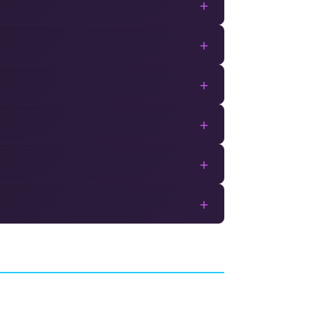
+
+
+
+
+
+
ards
Avatar
TIC LABS
JEU DE RÔLE (RPG)