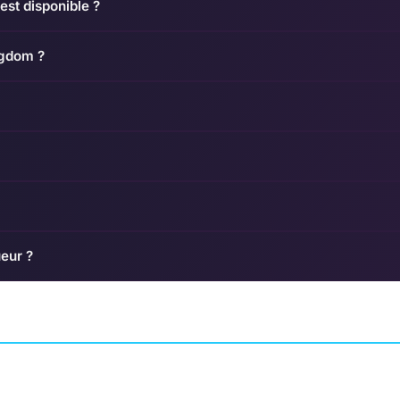
st disponible ?
ngdom ?
ueur ?
Final Fantasy VII Rebirth
edemption
Harry Potter: Wiz
AVENTURE
Unite
SQUARE ENIX CREATIVE BUSINESS
STAR GAMES
UNIT I
JEU DE RÔLE (RPG)
NIAN