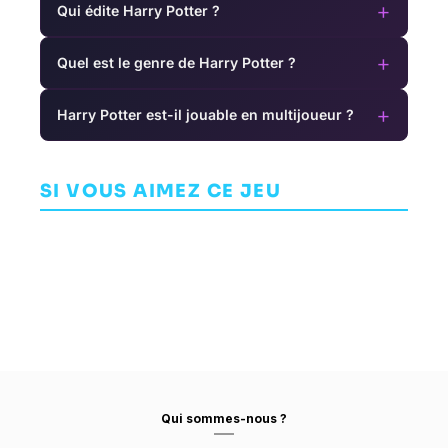
+
Qui édite Harry Potter ?
+
Quel est le genre de Harry Potter ?
+
Harry Potter est-il jouable en multijoueur ?
Nickelodeon
Ultratron
Nidhogg
All-Star Brawl
SI VOUS AIMEZ CE JEU
ARCADE
ARCADE
ARCADE
PUPPY GAMES
MESSHOF
FAIR PLAY LABS
Qui sommes-nous ?