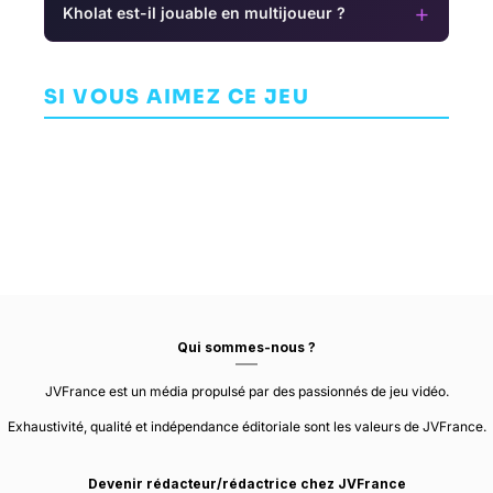
+
Kholat est-il jouable en multijoueur ?
The Legend of
Baboo
Persona 3
P
AVENTURE
Portable
Farside
SI VOUS AIMEZ CE JEU
PERMANENT WAY
GAMES
AVENTURE
ATLUS
AVENTURE
Qui sommes-nous ?
JVFrance est un média propulsé par des passionnés de jeu vidéo.
Exhaustivité, qualité et indépendance éditoriale sont les valeurs de JVFrance.
Devenir rédacteur/rédactrice chez JVFrance