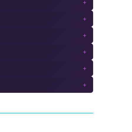
+
+
+
+
+
+
rfunk
Ride 2
E
COURSE
MILESTONE