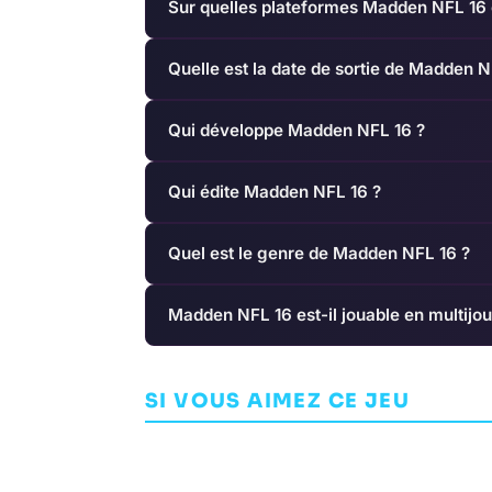
Sur quelles plateformes Madden NFL 16 e
Quelle est la date de sortie de Madden N
Qui développe Madden NFL 16 ?
Qui édite Madden NFL 16 ?
Quel est le genre de Madden NFL 16 ?
Madden NFL 16 est-il jouable en multijou
Descenders Next
Roller Cham
SI VOUS AIMEZ CE JEU
COURSE
RAGESQUID
COURSE
UBISOF