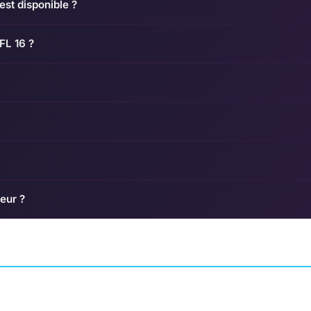
st disponible ?
FL 16 ?
eur ?
pions
WWE 2K24
Bomb Rush Cybe
T MONTREAL
COMBAT
VISUAL CONCEPTS
AVENTURE
TEAM REPTIL