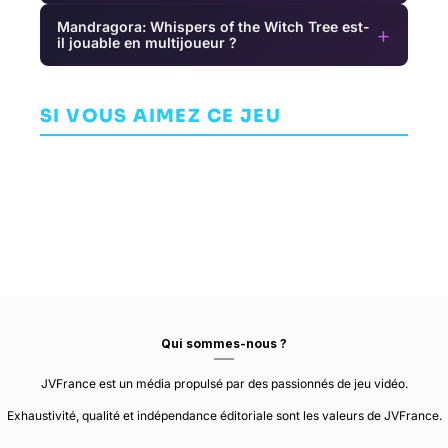
Mandragora: Whispers of the Witch Tree est-
+
il jouable en multijoueur ?
The Walking
Rebel Inc:
Celeste
Dead: Season
Escalation
AVENTURE
Two
SI VOUS AIMEZ CE JEU
AVENTURE
INDÉPENDANT
EXTREMELY OK
TELLTALE GAMES
NDEMIC CREATIONS
GAMES
Qui sommes-nous ?
JVFrance est un média propulsé par des passionnés de jeu vidéo.
Exhaustivité, qualité et indépendance éditoriale sont les valeurs de JVFrance.