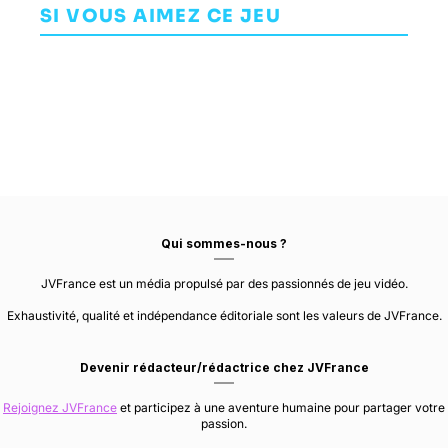
AVENTURE
SI VOUS AIMEZ CE JEU
AVENTURE
AVENTURE
SUPERGIANT
AQURIA
CYANIDE STUDIO
GAMES
Qui sommes-nous ?
JVFrance est un média propulsé par des passionnés de jeu vidéo.
Exhaustivité, qualité et indépendance éditoriale sont les valeurs de JVFrance.
Devenir rédacteur/rédactrice chez JVFrance
Rejoignez JVFrance
et participez à une aventure humaine pour partager votre
passion.