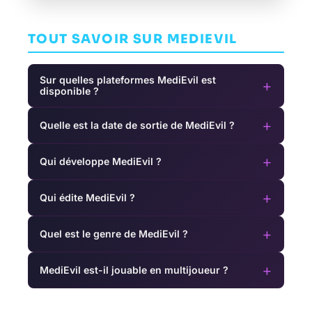
TOUT SAVOIR SUR MEDIEVIL
Sur quelles plateformes MediEvil est
+
disponible ?
+
Quelle est la date de sortie de MediEvil ?
+
Qui développe MediEvil ?
+
Qui édite MediEvil ?
+
Quel est le genre de MediEvil ?
+
MediEvil est-il jouable en multijoueur ?
Styx: Blades
Transistor
P
Crymachina
of Greed