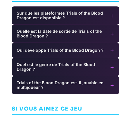
Sur quelles plateformes Trials of the Blood
+
Dragon est disponible ?
Quelle est la date de sortie de Trials of the
+
Blood Dragon ?
+
Qui développe Trials of the Blood Dragon ?
Quel est le genre de Trials of the Blood
+
Dragon ?
Trials of the Blood Dragon est-il jouable en
+
multijoueur ?
Bye-Bye
Night in the
Gears of War:
Boxboy!
Woods
Reloaded
S
SI VOUS AIMEZ CE JEU
PLATEFORME
AVENTURE
SHOOTER
HAL LABORATORY
INFINITE FALL
THE COALITION