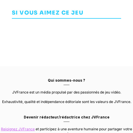
Wild West
XV
i
Submerged
Online
AVENTURE
SI VOUS AIMEZ CE JEU
AVENTURE
AVENTURE
LUMINOUS
UPPERCUT GAMES
612 GAMES
PRODUCTIONS
Qui sommes-nous ?
JVFrance est un média propulsé par des passionnés de jeu vidéo.
Exhaustivité, qualité et indépendance éditoriale sont les valeurs de JVFrance.
Devenir rédacteur/rédactrice chez JVFrance
Rejoignez JVFrance
et participez à une aventure humaine pour partager votre