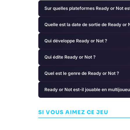
Sur quelles plateformes Ready or Not est
Quelle est la date de sortie de Ready or 
Qui développe Ready or Not ?
Qui édite Ready or Not ?
Quel est le genre de Ready or Not ?
Ready or Not est-il jouable en multijoueu
Dino Frontie
Gran Turismo 6
SI VOUS AIMEZ CE JEU
SIMULATION
COURSE
POLYPHONY DIGITAL
UBER ENTERTAINM