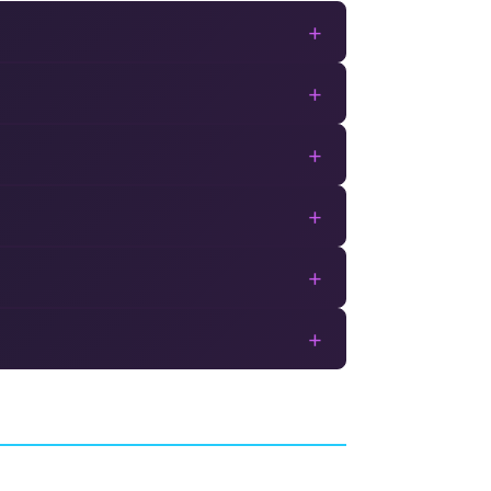
+
+
+
+
+
+
Untitled Goose Game
AVENTURE
HOUSE HOUSE