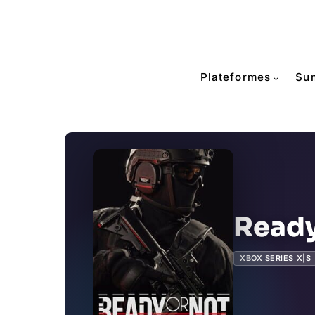
Plateformes
Su
Ready
XBOX SERIES X|S