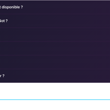
 disponible ?
Not ?
r ?
r
Starfield
Hades
AVENTURE
ENT
AVENTURE
SUPERGIANT GAMES
BETHESDA GAME STUDIOS