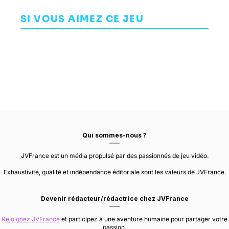
World War Z
Solid Delta:
Super
Snake Eater
AVENTURE
AVENTURE
Bomberman R
SI VOUS AIMEZ CE JEU
SABER
KONAMI DIGITAL
INTERACTIVE
ENTERTAINMENT
ARCADE
KONAMI
Qui sommes-nous ?
JVFrance est un média propulsé par des passionnés de jeu vidéo.
Exhaustivité, qualité et indépendance éditoriale sont les valeurs de JVFrance.
Devenir rédacteur/rédactrice chez JVFrance
Rejoignez JVFrance
et participez à une aventure humaine pour partager votre
passion.