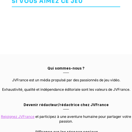
SI VOUS AIMEZ CE JEU
AVENTURE
AVENTURE
BANDAI NAMCO
JUMPSHIP
ENTERTAINMENT
PIRANHA BYTES
Qui sommes-nous ?
JVFrance est un média propulsé par des passionnés de jeu vidéo.
Exhaustivité, qualité et indépendance éditoriale sont les valeurs de JVFrance.
Devenir rédacteur/rédactrice chez JVFrance
Rejoignez JVFrance
et participez à une aventure humaine pour partager votre
passion.
JVFrance sur les réseaux sociaux