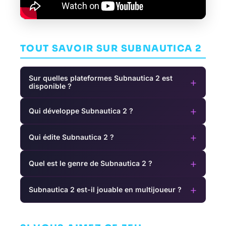
TOUT SAVOIR SUR SUBNAUTICA 2
Sur quelles plateformes Subnautica 2 est
+
disponible ?
+
Qui développe Subnautica 2 ?
+
Qui édite Subnautica 2 ?
+
Quel est le genre de Subnautica 2 ?
+
Subnautica 2 est-il jouable en multijoueur ?
S
God Eater 3
Somerville
Elex II
AVENTURE