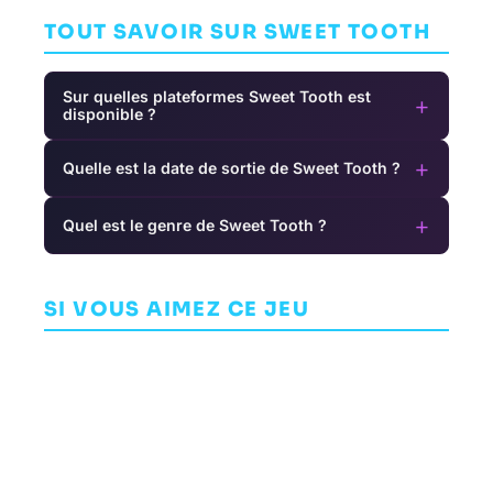
TOUT SAVOIR SUR SWEET TOOTH
Sur quelles plateformes Sweet Tooth est
+
disponible ?
+
Quelle est la date de sortie de Sweet Tooth ?
+
Quel est le genre de Sweet Tooth ?
Gone Home
Evoland
Wartales
SI VOUS AIMEZ CE JEU
AVENTURE
AVENTURE
AVENTURE
FULLBRIGHT
SHIRO GAMES
SHIRO GAMES