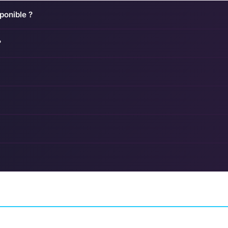
ponible ?
?
First Class Trouble
Tokyo Dark
ER
INDÉPENDANT
INVISIBLE WALLS
AVENTURE
CHERRYMOC