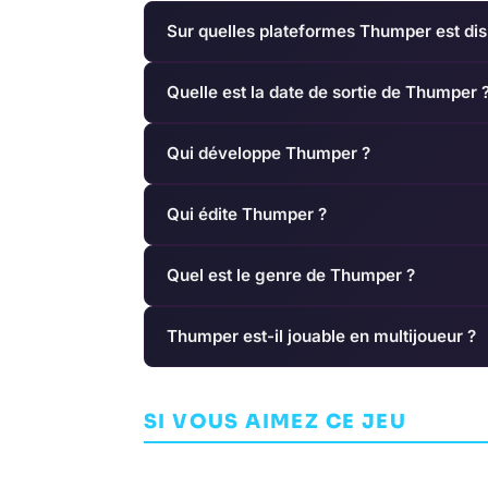
Sur quelles plateformes Thumper est dis
Quelle est la date de sortie de Thumper 
Qui développe Thumper ?
Qui édite Thumper ?
Quel est le genre de Thumper ?
Thumper est-il jouable en multijoueur ?
Watch Dogs 2
Crazy Taxi
SI VOUS AIMEZ CE JEU
AVENTURE
UBISOFT MONTREAL
ARCADE
HITMAK