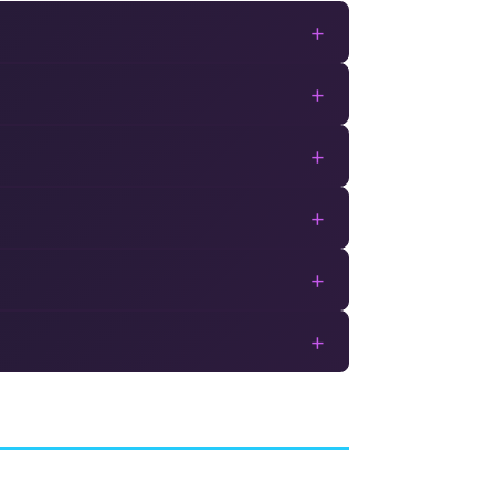
+
+
+
+
+
+
Remnant: From the
Ashes
HI
AVENTURE
GUNFIRE GAMES