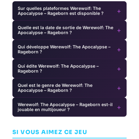
Sur quelles plateformes Werewolf: The
+
Apocalypse – Rageborn est disponible ?
Quelle est la date de sortie de Werewolf: The
+
Apocalypse – Rageborn ?
Qui développe Werewolf: The Apocalypse –
+
Rageborn ?
Qui édite Werewolf: The Apocalypse –
+
Rageborn ?
Quel est le genre de Werewolf: The
+
Apocalypse – Rageborn ?
Werewolf: The Apocalypse – Rageborn est-il
+
jouable en multijoueur ?
A Story About
The Last of Us
LEGO Harry
My Uncle
Part II
Potter
AVENTURE
Remastered
Collection
SI VOUS AIMEZ CE JEU
AVENTURE
AVENTURE
GONE NORTH
NAUGHTY DOG
TT GAMES
GAMES