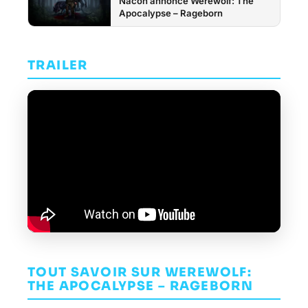
Nacon annonce Werewolf: The
Apocalypse – Rageborn
TRAILER
TOUT SAVOIR SUR WEREWOLF:
THE APOCALYPSE – RAGEBORN