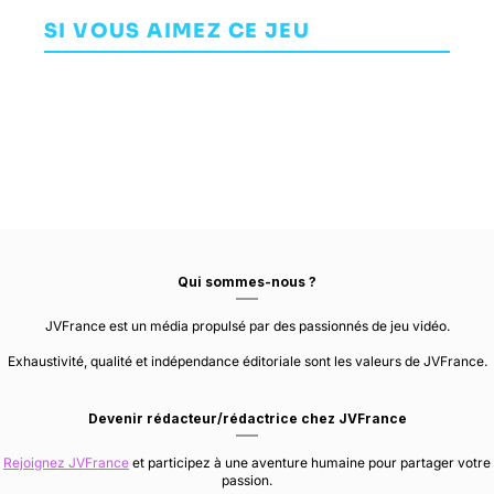
Haex
Depersonalization
Gambit
SI VOUS AIMEZ CE JEU
AVENTURE
AVENTURE
AVENTURE
DEAD ASTRONAUTS
MEOWNATURE
WILD WITS GAMES
Qui sommes-nous ?
JVFrance est un média propulsé par des passionnés de jeu vidéo.
Exhaustivité, qualité et indépendance éditoriale sont les valeurs de JVFrance.
Devenir rédacteur/rédactrice chez JVFrance
Rejoignez JVFrance
et participez à une aventure humaine pour partager votre
passion.