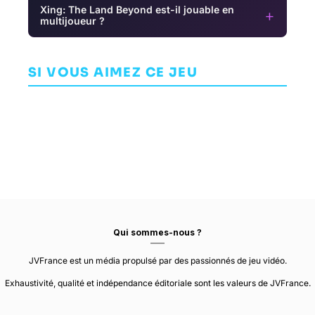
Xing: The Land Beyond est-il jouable en
+
multijoueur ?
Horizon Zero
Best Served
Valkyrie
Dawn
Cold
Drive:
Remastered
Bhikkhuni
SI VOUS AIMEZ CE JEU
AVENTURE
AVENTURE
AVENTURE
GUERRILLA GAMES
ROGUESIDE
METEORISE
Qui sommes-nous ?
JVFrance est un média propulsé par des passionnés de jeu vidéo.
Exhaustivité, qualité et indépendance éditoriale sont les valeurs de JVFrance.