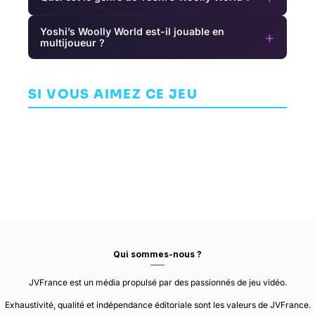
Yoshi’s Woolly World est-il jouable en
+
multijoueur ?
Dark
S
Devotion
Ico
AVENTURE
Metal Slug 3
SI VOUS AIMEZ CE JEU
AVENTURE
HIBERNIAN
WORKSHOP
ARCADE
SNK
TEAM ICO
Qui sommes-nous ?
JVFrance est un média propulsé par des passionnés de jeu vidéo.
Exhaustivité, qualité et indépendance éditoriale sont les valeurs de JVFrance.