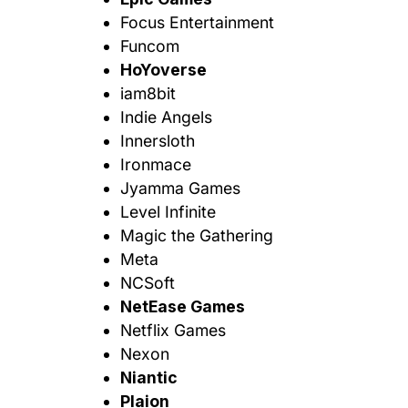
Focus Entertainment
Funcom
HoYoverse
iam8bit
Indie Angels
Innersloth
Ironmace
Jyamma Games
Level Infinite
Magic the Gathering
Meta
NCSoft
NetEase Games
Netflix Games
Nexon
Niantic
Plaion