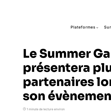
Plateformes
Su
Le Summer Ga
présentera pl
partenaires lo
son évènemen
1 minute de lecture environ