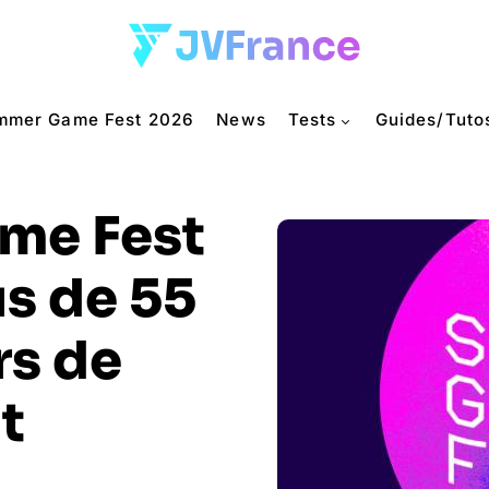
mmer Game Fest 2026
News
Tests
Guides/Tuto
me Fest
us de 55
rs de
t