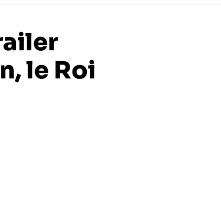
railer
, le Roi
ailer de Far Cry 4 dédié au bad guy du jeu : Pagan