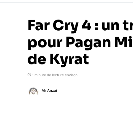
Far Cry 4 : un t
pour Pagan Min
de Kyrat
1 minute de lecture environ
Mr Anzai
26 septembre 2014
Ubisoft vient de dévoiler un nouveau tr
Min.