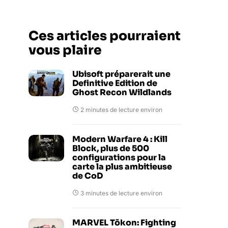
Ces articles pourraient
vous plaire
Ubisoft préparerait une
Definitive Edition de
Ghost Recon Wildlands
2 minutes de lecture environ
Modern Warfare 4 : Kill
Block, plus de 500
configurations pour la
carte la plus ambitieuse
de CoD
3 minutes de lecture environ
MARVEL Tōkon: Fighting