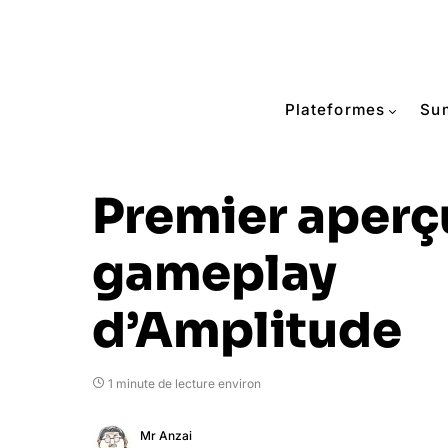
Plateformes
Su
Premier aperç
gameplay
d’Amplitude
1 minute de lecture environ
Mr Anzai