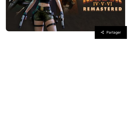
Partager
Aspyr continue la logique débutée l’année
dernière en remastérisant les épisodes IV, V
et VI de Tomb Raider, clôturant ainsi l’arc du
studio Core Design. La compilation suit la
même promesse que la précédente, à savoir
mettre ces vieux épisodes au goût du jour via
une refonte graphique et du gameplay. La
promesse va même plus loin, et restaurant du
contenu supprimé de Tomb Raider : l’Ange des
Ténèbres, véritable mouton noir de la saga.