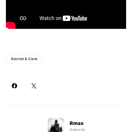
Ratchet & Clank
Rmax
Auteur(e)