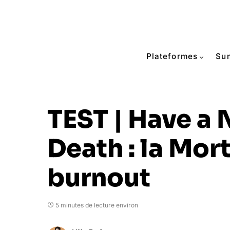
Plateformes
Su
TEST | Have a 
Death : la Mor
burnout
5 minutes de lecture environ