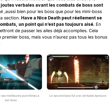
 joutes verbales avant les combats de boss sont
né ,aussi bien pour les boss que pour les mini-boss
la section.
Have a Nice Death peut réellement se
 combats,
un point qui n’est pas toujours aisé.
En
ttront de passer les ailes déjà accomplies. Cela
e premier boss, mais vous n’aurez pas tous les bonus
.
 ses meilleures punchlines à
Le second boss fut une véritable épreuve
son boss