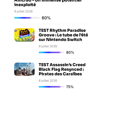
Aincrad – Un immense potentiel
inexploité
9 juillet 2026
60%
TEST Rhythm Paradise
Groove : Le tube de l’été
sur Nintendo Switch
9 juillet 2026
80%
TEST Assassin’s Creed
Black Flag Resynced :
Pirates des Caraïbes
8 juillet 2026
75%