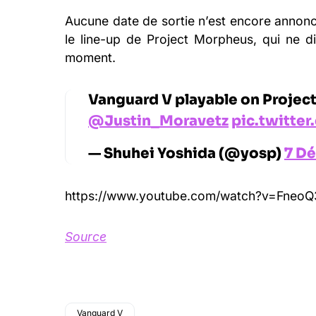
Aucune date de sortie n’est encore annoncé
le line-up de Project Morpheus, qui ne d
moment.
Vanguard V playable on Projec
@Justin_Moravetz
pic.twitte
— Shuhei Yoshida (@yosp)
7 D
https://www.youtube.com/watch?v=Fneo
Source
Vanguard V