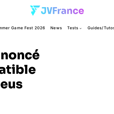
mmer Game Fest 2026
News
Tests
Guides/Tuto
nnoncé
atible
heus