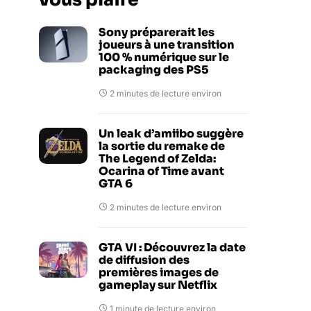
Sony préparerait les
joueurs à une transition
100 % numérique sur le
packaging des PS5
2 minutes de lecture environ
Un leak d’amiibo suggère
la sortie du remake de
The Legend of Zelda:
Ocarina of Time avant
GTA 6
2 minutes de lecture environ
GTA VI : Découvrez la date
de diffusion des
premières images de
gameplay sur Netflix
1 minute de lecture environ