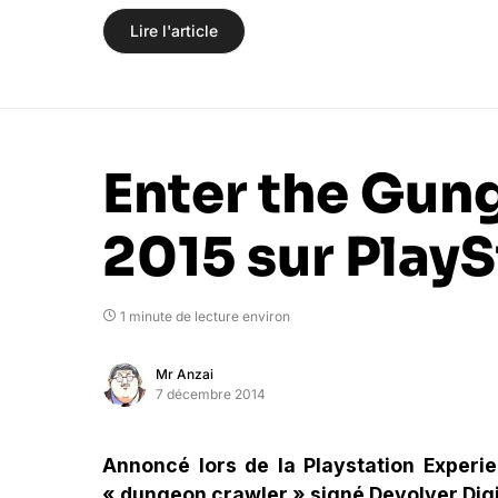
Lire l'article
Enter the Gun
2015 sur PlayS
1 minute de lecture environ
Mr Anzai
7 décembre 2014
Annoncé lors de la Playstation Experie
« dungeon crawler » signé Devolver Digit