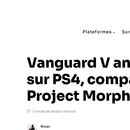
Plateformes
Su
Vanguard V a
sur PS4, comp
Project Morp
1 minute de lecture environ
Rmax