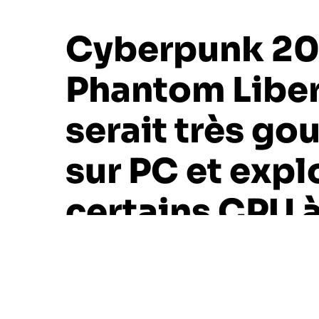
Cyberpunk 20
Phantom Libe
serait très go
sur PC et expl
certains CPU à
de 90%
1 minute de lecture environ