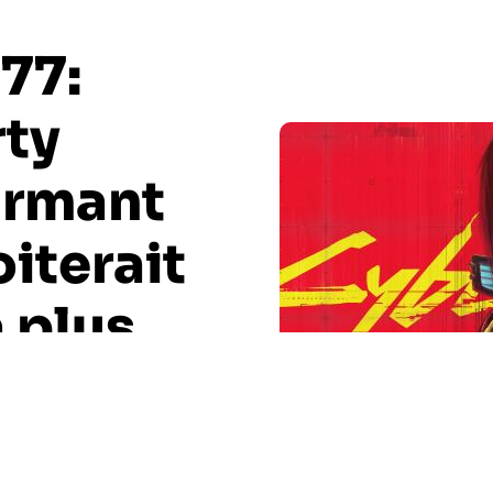
77:
rty
urmant
oiterait
 plus