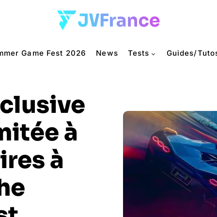
mmer Game Fest 2026
News
Tests
Guides/Tuto
clusive
mitée à
res à
he
st