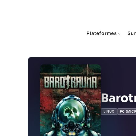
Plateformes
Su
Baro
LINUX
PC (MIC