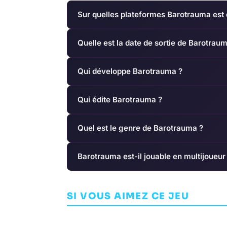
Sur quelles plateformes Barotrauma est 
Quelle est la date de sortie de Barotrau
Qui développe Barotrauma ?
Qui édite Barotrauma ?
Quel est le genre de Barotrauma ?
Barotrauma est-il jouable en multijoueur
Loud on Planet X
SCHiM
SI VOUS AIMEZ CE JEU
INDÉPENDANT
AVENTURE
EWOU