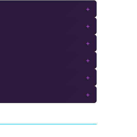
+
+
+
+
+
+
Valkyrie Drive:
Hell
Bhikkhuni
MES
AVENTURE
METEORISE