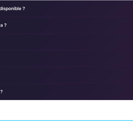
disponible ?
ma ?
 ?
Daylight
Slain: Back From 
D VAN DER WERF
AVENTURE
ZOMBIE STUDIOS
ARCADE
WOLF BREW GA