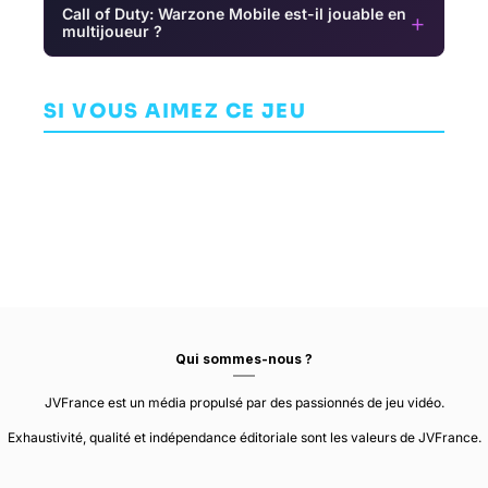
Call of Duty: Warzone Mobile est-il jouable en
+
multijoueur ?
Star Wars:
Kill Strain
Battlefront
Battlezone
SHOOTER
SHOOTER
SI VOUS AIMEZ CE JEU
SHOOTER
SIE SAN DIEGO
PANDEMIC
STUDIO
ACTIVISION
STUDIOS
Qui sommes-nous ?
JVFrance est un média propulsé par des passionnés de jeu vidéo.
Exhaustivité, qualité et indépendance éditoriale sont les valeurs de JVFrance.