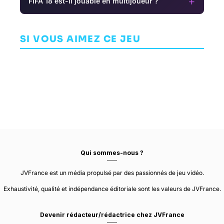
+
FIFA 18 est-il jouable en multijoueur ?
The Alto
Collection
NBA 2K15
Skate
SI VOUS AIMEZ CE JEU
ARCADE
SIMULATION
SIMULATION
TEAM ALTO
VISUAL CONCEPTS
EA BLACK BOX
Qui sommes-nous ?
JVFrance est un média propulsé par des passionnés de jeu vidéo.
Exhaustivité, qualité et indépendance éditoriale sont les valeurs de JVFrance.
Devenir rédacteur/rédactrice chez JVFrance