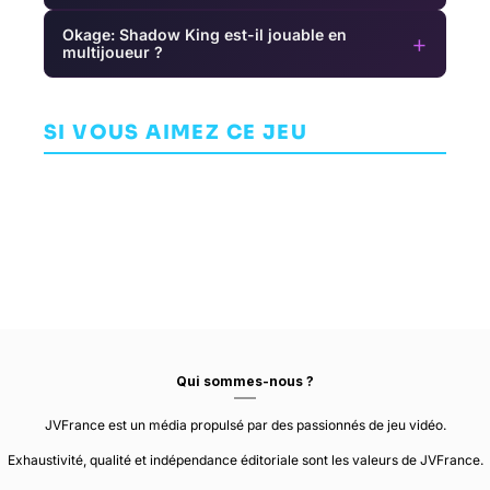
Okage: Shadow King est-il jouable en
+
multijoueur ?
Space Hulk:
Cuphead: The
Wolfenstein
Deathwing
Delicious Last
II: The New
Course
Colossus
SI VOUS AIMEZ CE JEU
AVENTURE
ARCADE
AVENTURE
CYANIDE STUDIO
STUDIO MDHR
MACHINEGAMES
Qui sommes-nous ?
JVFrance est un média propulsé par des passionnés de jeu vidéo.
Exhaustivité, qualité et indépendance éditoriale sont les valeurs de JVFrance.