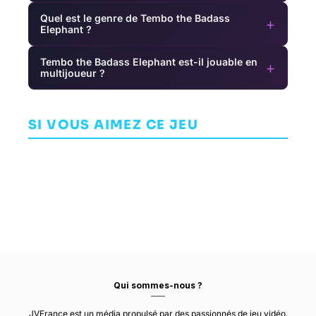
Quel est le genre de Tembo the Badass
+
Elephant ?
Tembo the Badass Elephant est-il jouable en
+
multijoueur ?
Mandragora:
Rayman
The Banner
Whispers of
Legends
Saga 3
the Witch
Retold
AVENTURE
AVENTURE
SI VOUS AIMEZ CE JEU
INDÉPENDANT
Tree
PRIMAL GAME
UBISOFT
STUDIO
MONTPELLIER
STOIC
Qui sommes-nous ?
JVFrance est un média propulsé par des passionnés de jeu vidéo.