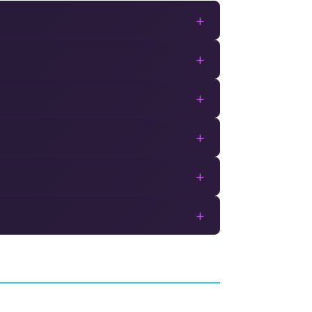
+
+
+
+
+
+
er of
Red Goddess: Inner
World
ROS.
AVENTURE
YANIM STUDIO