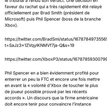
le tribunal a rendu son verdict.
Une décision en
faveur du rachat qui a très rapidement été relayé
officiellement par Brad Smith
(président de
Microsoft)
puis Phil Spencer
(boss de la branche
Xbox)
.
https://twitter.com/BradSmi/status/167878497355
t=SaJz3x1ZVqylKNMVf7ja-Q&s=19
https://twitter.com/XboxP3/status/167878593007
Phil Spencer en a bien évidemment profité pour
enterrer un peu la FTC et encore une fois mettre
en avant la « volonté d’Xbox de toucher le plus
de joueur possible prouvé par les récents
accords ». Un discours que la firme américaine
doit encore tenir pour convaincre l’instance