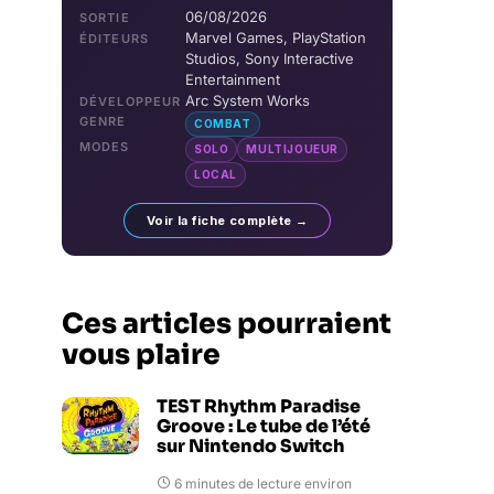
06/08/2026
SORTIE
Marvel Games, PlayStation
ÉDITEURS
Studios, Sony Interactive
Entertainment
Arc System Works
DÉVELOPPEUR
GENRE
COMBAT
MODES
SOLO
MULTIJOUEUR
LOCAL
Voir la fiche complète →
Ces articles pourraient
vous plaire
TEST Rhythm Paradise
Groove : Le tube de l’été
sur Nintendo Switch
6 minutes de lecture environ