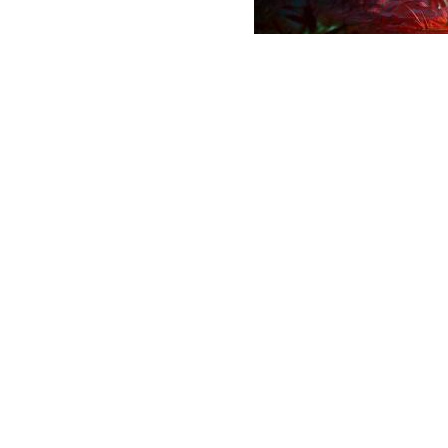
occasion pour Annapurna Interactive et Great Ape
ld, un jeu de survie et d’horreur à la première
 dans notre monde, bien que ce dernier soit infesté
x jeux du genre qui transforment les créatures
e mise sur une approche plus réaliste. L’aventure se
lativement linéaire, guidant les joueurs à travers
au cœur d’une île luxuriante.
era l’une des clés de la progression. Les joueurs