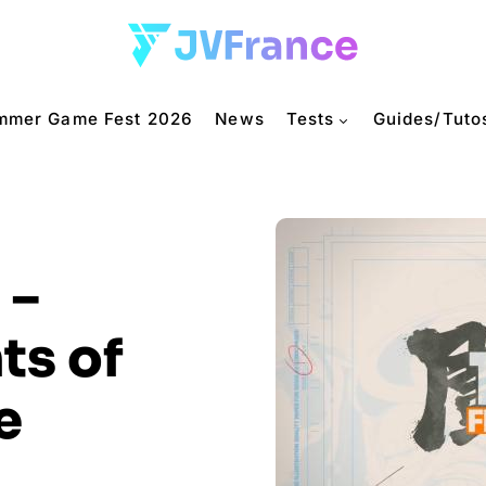
mmer Game Fest 2026
News
Tests
Guides/Tuto
 –
ts of
e