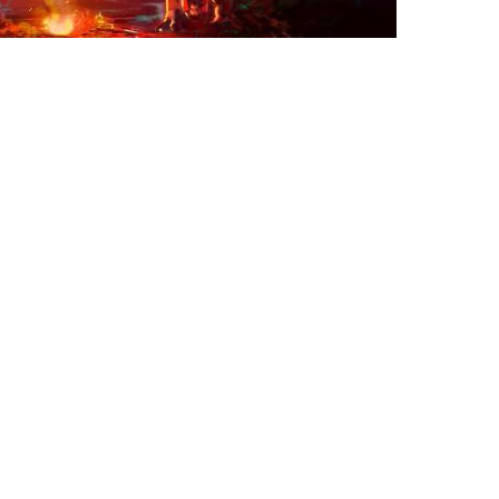
The Lost Wild
PC (MICROSOFT WINDOWS)
PLAYSTATION 5