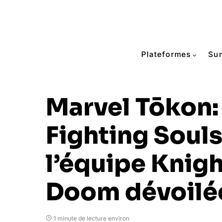
Plateformes
Su
Marvel Tōkon:
Fighting Souls
l’équipe Knigh
Doom dévoilé
1 minute de lecture environ