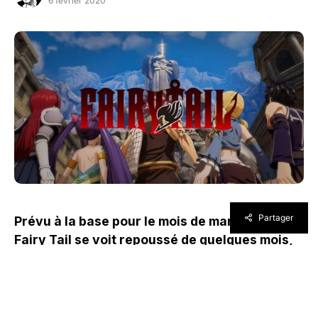
6 février 2020
Partager
Prévu à la base pour le mois de mars, voilà que
Fairy Tail se voit repoussé de quelques mois,
pour une sortie davantage estivale.
Décidément, l’année 2020 est marquée par bien
des reports.
Aujourd’hui, c’est le Fairy Tail de