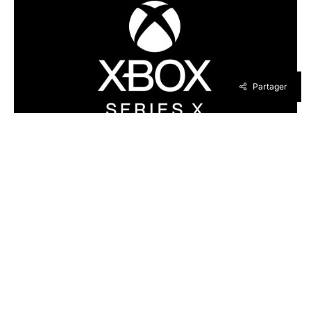
Partager
Ayant lieu à la fin du mois de septembre, soit
du 24 au 27, la Tokyo Game Show adopte un
format 100% digital cette année. Microsoft a
d’ailleurs confirmé leur présence pour
l’événement. Malheureusement, ils ne
donneront pas davantage d’informations
concernant la Xbox Series X ou son catalogue
de jeux durant l’événement.