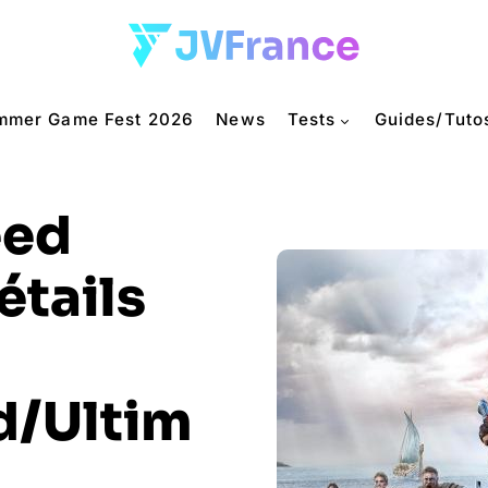
mmer Game Fest 2026
News
Tests
Guides/Tuto
eed
détails
d/Ultim