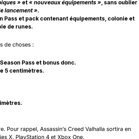
piques »
et
« nouveaux équipements »
, sans oublier
le lancement »
.
son Pass et pack contenant équipements, colonie et
le de runes.
us de choses :
c Season Pass et bonus donc.
de 5 centimètres.
timètres.
re. Pour rappel, Assassin’s Creed Valhalla sortira en
ies X, PlayStation 4 et Xbox One.