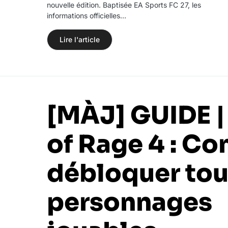
nouvelle édition. Baptisée EA Sports FC 27, les
informations officielles…
Lire l'article
[MÀJ] GUIDE |
of Rage 4 : C
débloquer tou
personnages