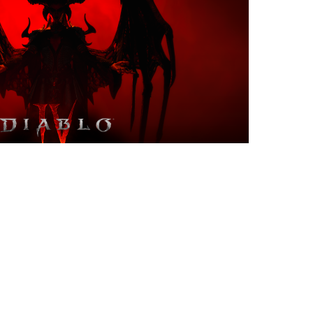
Ces articles pourraient
vous plaire
TEST Grizzy et Les
Lemmings – Crazy Party :
Un Mario Party-like
simplifié pour les jeunes