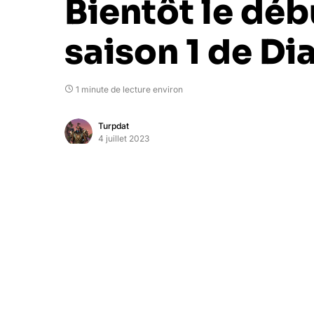
Bientôt le déb
saison 1 de Di
1 minute de lecture environ
Turpdat
4 juillet 2023
La date de sortie la saison 1 de Diablo 4 
direct des développeurs ce jeudi 6 juillet
Alors que Blizzard avait annoncé sortir la s
droit d’en savoir plus sur ce que contiendr
Nous savons d’ores-et-déjà qu
‘il faudra c