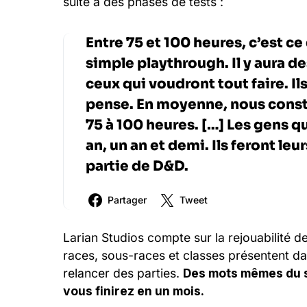
suite à des phases de tests :
Entre 75 et 100 heures, c’est c
simple playthrough. Il y aura d
ceux qui voudront tout faire. I
pense. En moyenne, nous const
75 à 100 heures. […] Les gens qu
an, un an et demi. Ils feront l
partie de D&D.
Partager
Tweet
Larian Studios compte sur la rejouabilité d
races, sous-races et classes présentent dan
relancer des parties.
Des mots mêmes du st
vous finirez en un mois.