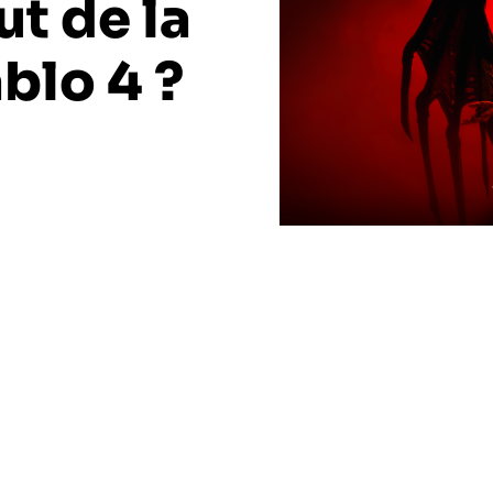
ut de la
ablo 4 ?
pourrait bientôt être révélée lors d’une diffusion en
.
aison 1 de Diablo 4 courant juillet, les joueurs sont en
a cette future nouvelle et première saison de Diablo 4.
réer un personnage saisonnier
pour la saison 1 de