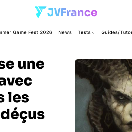
mmer Game Fest 2026
News
Tests
Guides/Tuto
ise une
 avec
s les
 déçus