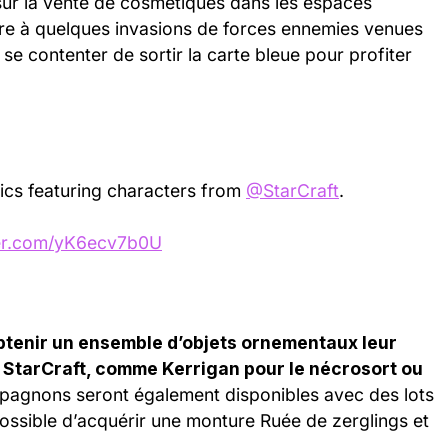
ur la vente de cosmétiques dans les espaces
ndre à quelques invasions de forces ennemies venues
c se contenter de sortir la carte bleue pour profiter
ics featuring characters from
@StarCraft
.
ter.com/yK6ecv7b0U
btenir un ensemble d’objets ornementaux leur
StarCraft, comme Kerrigan pour le nécrosort ou
agnons seront également disponibles avec des lots
 possible d’acquérir une monture Ruée de zerglings et