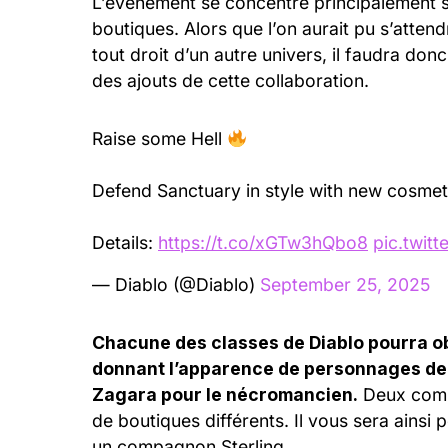
L’événement se concentre principalement s
boutiques. Alors que l’on aurait pu s’atte
tout droit d’un autre univers, il faudra don
des ajouts de cette collaboration.
Raise some Hell
Defend Sanctuary in style with new cosmet
Details:
https://t.co/xGTw3hQbo8
pic.twit
— Diablo (@Diablo)
September 25, 2025
Chacune des classes de Diablo pourra o
donnant l’apparence de personnages de 
Zagara pour le nécromancien.
Deux comp
de boutiques différents. Il vous sera ainsi
un compagnon Sterling.