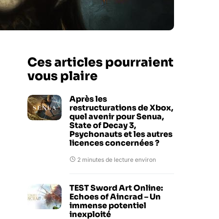
Ces articles pourraient
vous plaire
Après les
restructurations de Xbox,
quel avenir pour Senua,
State of Decay 3,
Psychonauts et les autres
licences concernées ?
2 minutes de lecture environ
TEST Sword Art Online:
Echoes of Aincrad – Un
immense potentiel
inexploité