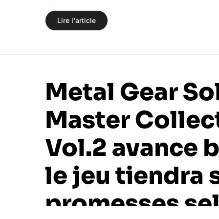
Lire l'article
Metal Gear So
Master Collec
Vol.2 avance b
le jeu tiendra 
promesses se