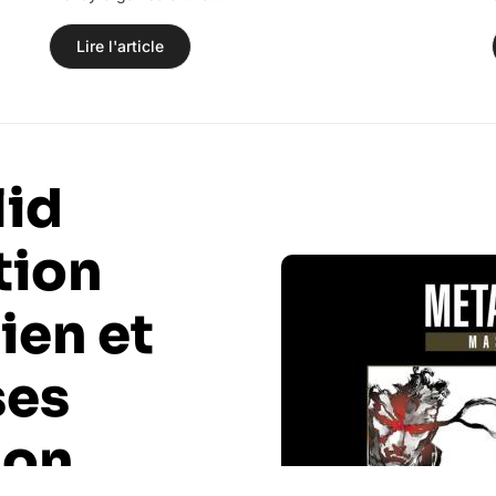
Lire l'article
lid
tion
ien et
ses
lon