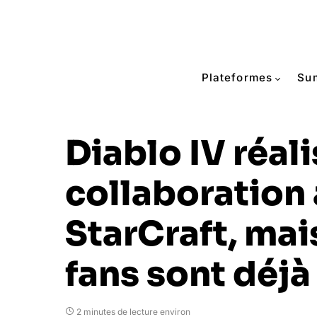
Plateformes
Su
Diablo IV réal
collaboration
StarCraft, mai
fans sont déjà
2 minutes de lecture environ