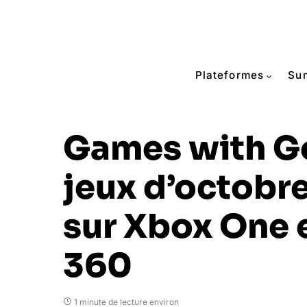
Plateformes
Su
Games with Go
jeux d’octobr
sur Xbox One 
360
1 minute de lecture environ