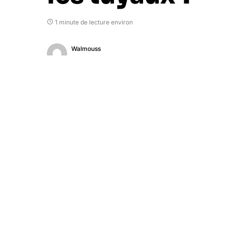
1 minute de lecture environ
Walmouss
27 septembre 2017
L’utilisateur Reddit qui avait révélée la
so
annonce s’est fendu d’une mystérieuse r
V sur la dernière console de Nintendo. Un
100 millions de copies vendues ?
Sachez tout d’abord qu’il ne s’agit que d
utilisateur connu notamment pour avoir rév
Noire sur Nintendo Switch, s’est exprimé su
Nintendo Switch. Alors qu’un autre internau
s’est simplement fendu d’un «
Patience
« . 
paraître anodin s’il avait été rédigé par un