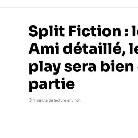
Split Fiction : 
Ami détaillé, l
play sera bien 
partie
1 minute de lecture environ
Goufixx
21 février 2025