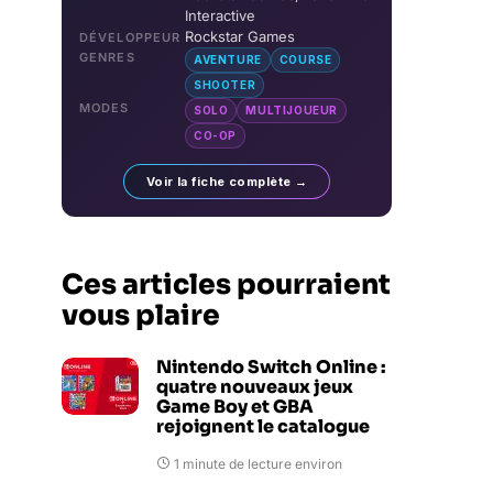
Interactive
Rockstar Games
DÉVELOPPEUR
GENRES
AVENTURE
COURSE
SHOOTER
MODES
SOLO
MULTIJOUEUR
CO-OP
Voir la fiche complète →
Ces articles pourraient
vous plaire
Nintendo Switch Online :
quatre nouveaux jeux
Game Boy et GBA
rejoignent le catalogue
1 minute de lecture environ