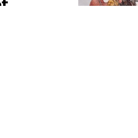
ot
ns
les
cles reçoit une mise à jour 1.5 qui permettra aux
rtie+, mais proposera également des
e de nouvelles langues disponibles. Par ailleurs,