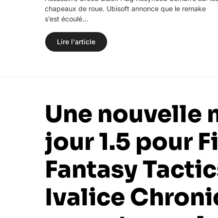
chapeaux de roue. Ubisoft annonce que le remake
s’est écoulé…
Lire l'article
Une nouvelle 
jour 1.5 pour F
Fantasy Tactic
Ivalice Chroni