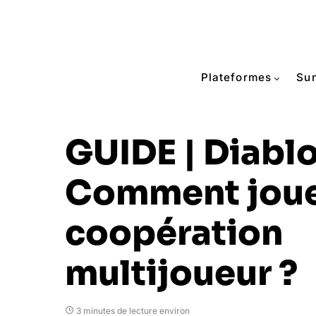
Plateformes
Su
GUIDE | Diablo 
Comment joue
coopération
multijoueur ?
3 minutes de lecture environ