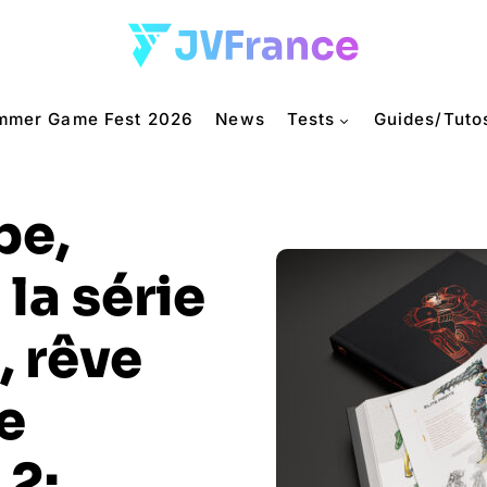
mmer Game Fest 2026
News
Tests
Guides/Tuto
be,
la série
, rêve
e
 2: