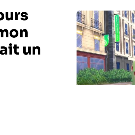
ours
émon
ait un
oueurs relèvent de nombreux points négatifs sur le
ncement impressionnant avec plus de 5,8 millions