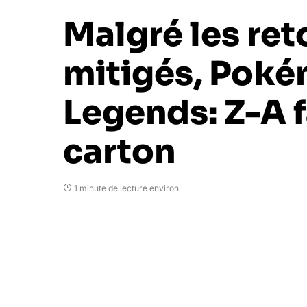
Malgré les ret
mitigés, Pok
Legends: Z-A f
carton
1 minute de lecture environ
Turpdat
24 octobre 2025
Alors que la presse spécialisée et les j
titre, Pokémon Legends: Z-A signe un la