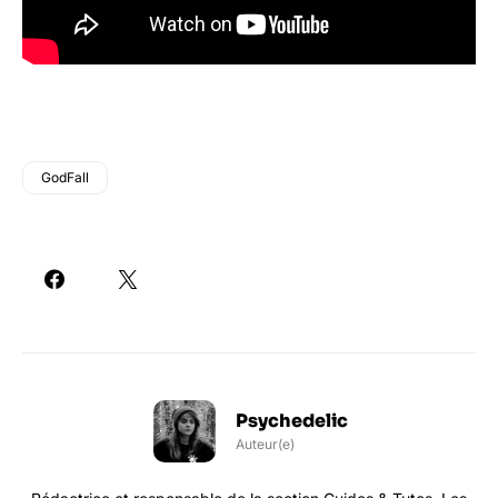
GodFall
Psychedelic
Auteur(e)