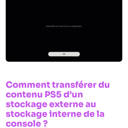
Comment transférer du
contenu PS5 d’un
stockage externe au
stockage interne de la
console ?