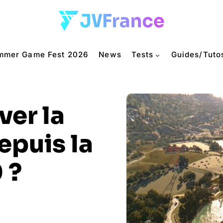
mmer Game Fest 2026
News
Tests
Guides/Tuto
er la
epuis la
 ?