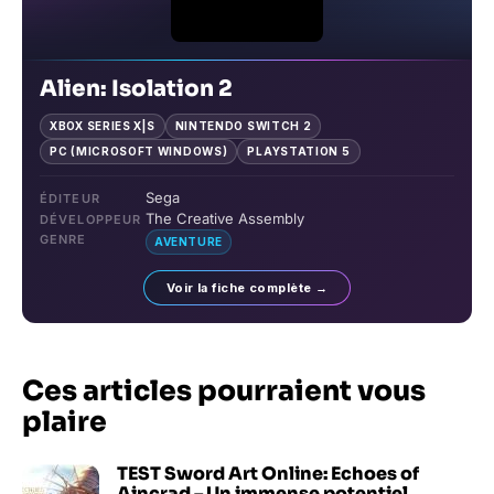
Alien: Isolation 2
XBOX SERIES X|S
NINTENDO SWITCH 2
PC (MICROSOFT WINDOWS)
PLAYSTATION 5
Sega
ÉDITEUR
The Creative Assembly
DÉVELOPPEUR
GENRE
AVENTURE
Voir la fiche complète →
Ces articles pourraient vous
plaire
TEST Sword Art Online: Echoes of
Aincrad – Un immense potentiel