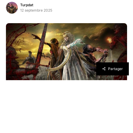
Turpdat
12 septembre 2025
Partager
Elden Ring: Nightreign ajoute un nouveau
mode de difficulté : Abîme de la Nuit. Pensé
pour les joueurs en quête d’un défi extrême,
découvrez toutes ses nouveautés et comment