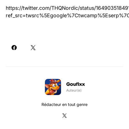
https://twitter.com/THQNordic/status/1649035184
ref_src=twsrc%5Egoogle%7Ctwcamp%5Eserp%7C
Goufixx
Auteur(e)
Rédacteur en tout genre